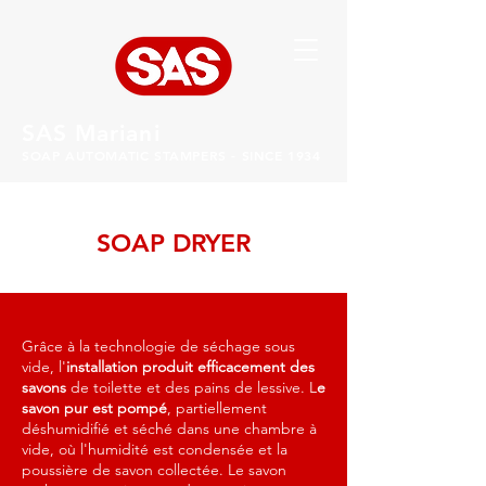
SAS Mariani
SOAP AUTOMATIC STAMPERS - SINCE 1934
SOAP DRYER
Grâce à la technologie de séchage sous
vide, l'
installation produit efficacement des
savons
de toilette et des pains de lessive. L
e
savon pur est pompé
, partiellement
déshumidifié et séché dans une chambre à
vide, où l'humidité est condensée et la
poussière de savon collectée. Le savon