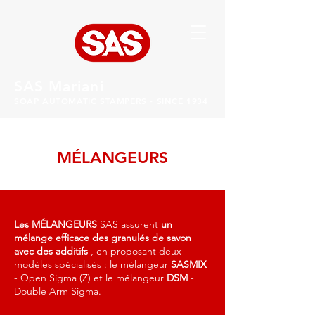
SAS Mariani
SOAP AUTOMATIC STAMPERS - SINCE 1934
MÉLANGEURS
Les MÉLANGEURS
SAS assurent
un
mélange efficace des granulés de savon
avec des additifs
, en proposant deux
modèles spécialisés : le mélangeur
SASMIX
- Open Sigma (Z) et le mélangeur
DSM
-
Double Arm Sigma.