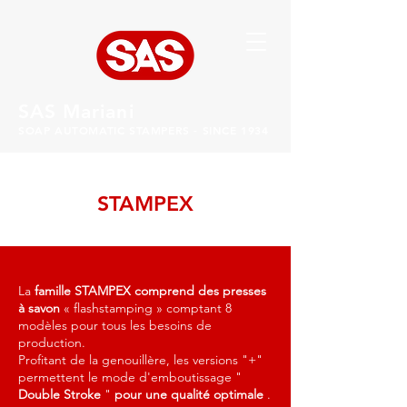
SAS Mariani
SOAP AUTOMATIC STAMPERS - SINCE 1934
STAMPEX
La
famille STAMPEX comprend
des presses
à savon
« flashstamping » comptant 8
modèles pour tous les besoins de
production.
Profitant de la genouillère, les versions "+"
permettent le mode d'emboutissage "
Double Stroke
"
pour une
qualité optimale
.