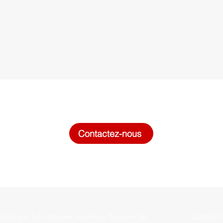
Contactez-nous
 2025 par SAS Mariani,
via Arturo Toscanini 46,
CONTAC