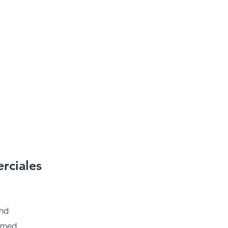
rciales
and
hmed