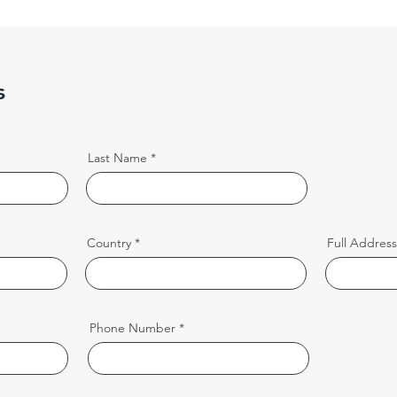
s
Last Name
Country
Full Address
Phone Number