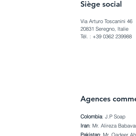
Siège social
Via Arturo Toscanini 46
20831 Seregno, Italie
Tél. : +39 0362 239988
Agences comme
Colombia
: J.P Soap
Iran
: Mr. Alireza Babav
Pakistan
: Mr. Qadeer A