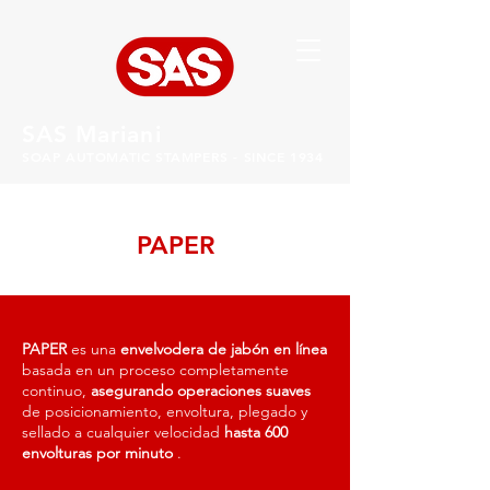
SAS Mariani
SOAP AUTOMATIC STAMPERS - SINCE 1934
PAPER
PAPER
es una
envelvodera de
jabón en línea
basada en un proceso completamente
continuo,
asegurando operaciones suaves
de posicionamiento, envoltura, plegado y
sellado a cualquier velocidad
hasta 600
envolturas por minuto
.