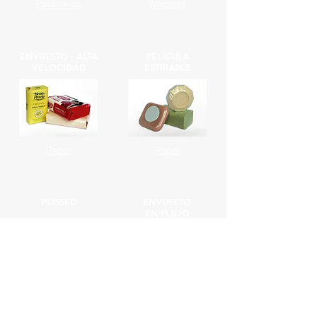
Packsavon
Wrappex
ENVUELTO - ALTA
PELÍCULA
VELOCIDAD
ESTIRABLE
Paper
Paper
PLISSED
ENVUELTO
EN FLUJO
Plisser
Flower