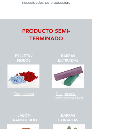
necesidades de producción.
PRODUCTO SEMI-
TERMINADO
PELLETS /
BARRAS
FIDEOS
EXTRUIDAS
Compresora
Compresora
o
Compresora Flexi
JABÓN
BARRAS
TRANSLÚCIDO
CORTADAS