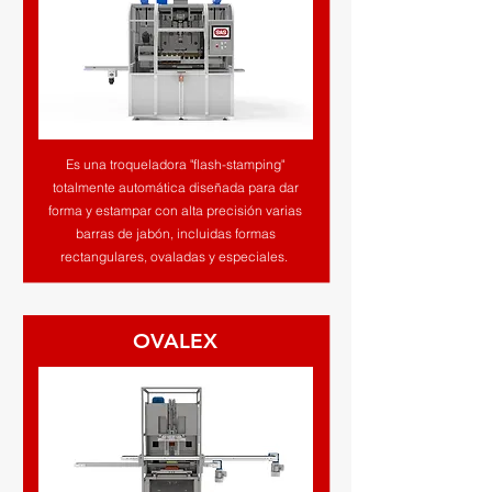
Es una troqueladora "flash-stamping"
totalmente automática diseñada para dar
forma y estampar con alta precisión varias
barras de jabón, incluidas formas
rectangulares, ovaladas y especiales.
OVALEX