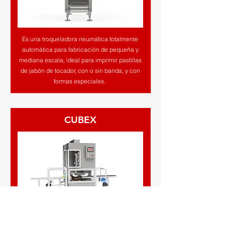
Es una troqueladora neumática totalmente
automática para fabricación de pequeña y
mediana escala, ideal para imprimir pastillas
de jabón de tocador, con o sin banda, y con
formas especiales.
CUBEX